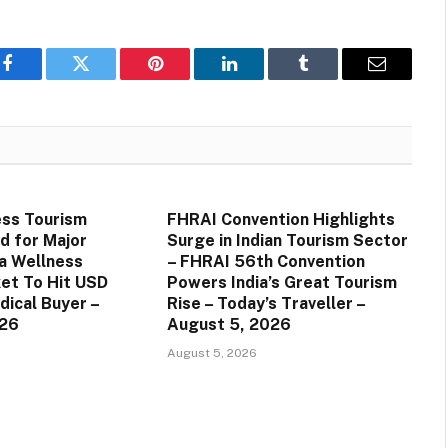
Facebook
Twitter
Pinterest
LinkedIn
Tumblr
Email
ess Tourism
FHRAI Convention Highlights
d for Major
Surge in Indian Tourism Sector
ia Wellness
– FHRAI 56th Convention
et To Hit USD
Powers India’s Great Tourism
dical Buyer –
Rise – Today’s Traveller –
026
August 5, 2026
August 5, 2026