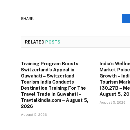
SHARE.
RELATED
POSTS
Training Program Boosts
India’s Welln
Switzerland’s Appeal in
Market Poise
Guwahati – Switzerland
Growth – Ind
Tourism India Conducts
Tourism Mark
Destination Training For The
130.27B – Me
Travel Trade In Guwahati –
August 5, 2
Travtalkindia.com – August 5,
August 5, 2026
2026
August 5, 2026