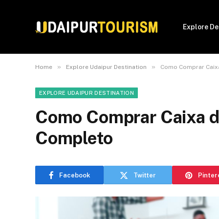
Explore De
»
»
Home
Explore Udaipur Destination
Como Comprar Caixa
EXPLORE UDAIPUR DESTINATION
Como Comprar Caixa d
Completo
Facebook
Twitter
Pinter